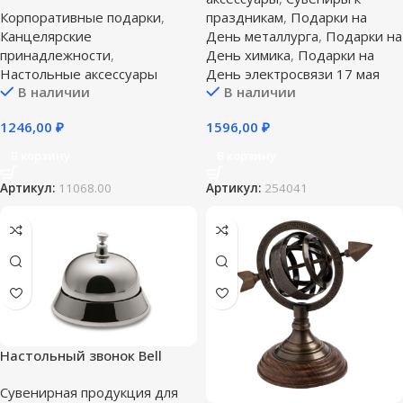
праздникам
,
Подарки на
Корпоративные подарки
,
День металлурга
,
Подарки на
Канцелярские
День химика
,
Подарки на
принадлежности
,
День электросвязи 17 мая
Настольные аксессуары
В наличии
В наличии
1596,00
₽
1246,00
₽
В корзину
В корзину
Артикул:
254041
Артикул:
11068.00
Настольный звонок Bell
Сувенирная продукция для