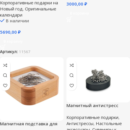
Корпоративные подарки на
3000,00
₽
Новый год
,
Оригинальные
В корзину
календари
В наличии
5690,00
₽
В корзину
Артикул:
11567
Магнитный антистресс
Philippi
Корпоративные подарки
,
Антистрессы
,
Настольные
Магнитная подставка для
аксессуары
,
Сувениры к
скрепок Woodstock