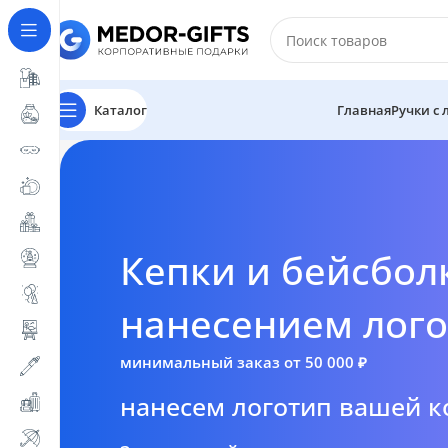
Каталог
Главная
Ручки с
Кепки и бейсбол
нанесением лог
минимальный заказ от 50 000 ₽
нанесем логотип вашей 