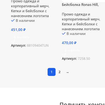
Промо одежда и
Бейсболка Ronas Hill,
корпоративный мерч
,
красная
Кепки и бейсболки с
Промо одежда и
нанесением логотипа
корпоративный мерч
,
В наличии
Кепки и бейсболки с
нанесением логотипа
451,00
₽
В наличии
В корзину
470,00
₽
Артикул:
88109404TUN
В корзину
Артикул:
7258.50
1
2
→
Получить конс