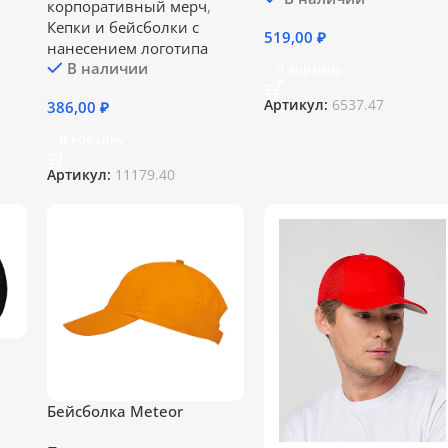
корпоративный мерч
,
Кепки и бейсболки с
519,00
₽
нанесением логотипа
В наличии
В корзину
Артикул:
6537.47
386,00
₽
В корзину
Артикул:
11179.40
Бейсболка Meteor
неоново-оранжевая