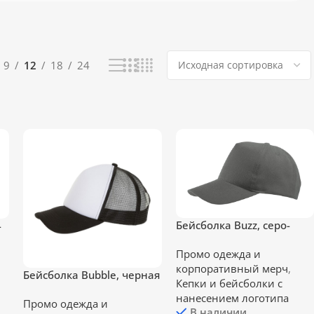
9
12
18
24
Бейсболка Buzz, cеро-
-
коричневая
Промо одежда и
корпоративный мерч
,
Бейсболка Bubble, черная
Кепки и бейсболки с
с белым
нанесением логотипа
Промо одежда и
В наличии