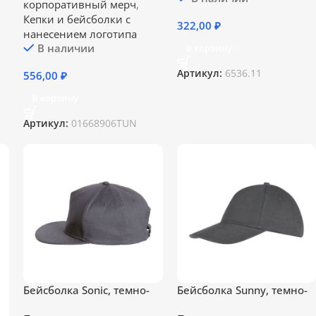
корпоративный мерч
,
Кепки и бейсболки с
322,00
₽
нанесением логотипа
В наличии
В корзину
Артикул:
6536.11
556,00
₽
В корзину
Артикул:
01668906TUN
Бейсболка Sonic, темно-
Бейсболка Sunny, темно-
серая
серая