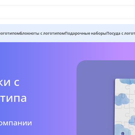
 логотипом
Блокноты с логотипом
Подарочные наборы
Посуда с лого
ки с
отипа
компании