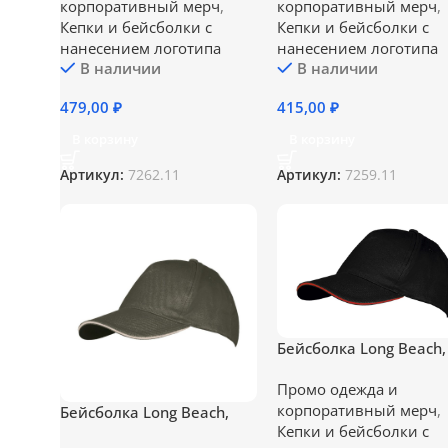
корпоративный мерч
,
корпоративный мерч
,
Кепки и бейсболки с
Кепки и бейсболки с
нанесением логотипа
нанесением логотипа
В наличии
В наличии
479,00
₽
415,00
₽
В корзину
В корзину
Артикул:
7262.11
Артикул:
7259.11
Бейсболка Long Beach,
черная с красным
Промо одежда и
корпоративный мерч
,
Бейсболка Long Beach,
Кепки и бейсболки с
хаки с бежевым