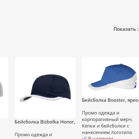
Показать
Бейсболка Booster, ярко
синяя с белым
Промо одежда и
корпоративный мерч
,
Бейсболка Bizbolka Honor,
Кепки и бейсболки с
темно-синяя с белым
нанесением логотипа
Промо одежда и
кантом
В наличии