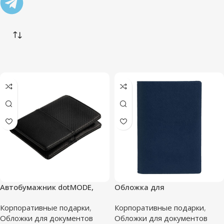
Автобумажник dotMODE,
Обложка для
черный
автодокументов Devon,
Корпоративные подарки
,
Корпоративные подарки
,
синяя
Обложки для документов
Обложки для документов