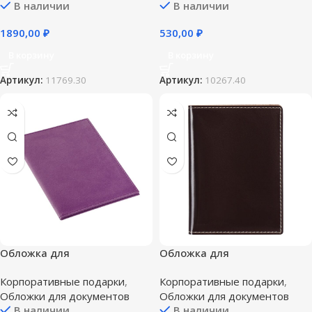
В наличии
В наличии
1890,00
₽
530,00
₽
В корзину
В корзину
Артикул:
11769.30
Артикул:
10267.40
Обложка для
Обложка для
автодокументов Twill,
автодокументов «Комфорт»,
Корпоративные подарки
,
Корпоративные подарки
,
сиреневая
темно-коричневая
Обложки для документов
Обложки для документов
В наличии
В наличии