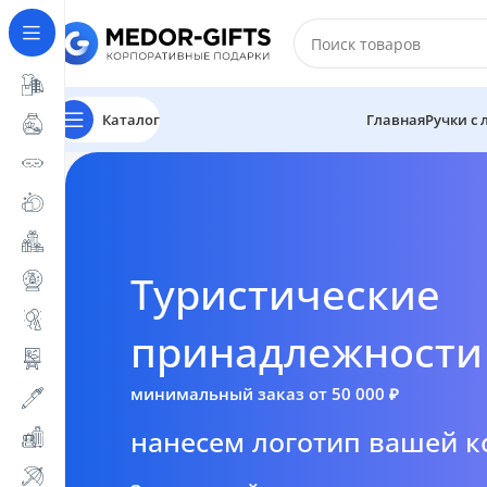
Каталог
Главная
Ручки с
Туристические
принадлежности
минимальный заказ от 50 000 ₽
нанесем логотип вашей 