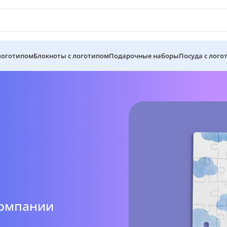
 логотипом
Блокноты с логотипом
Подарочные наборы
Посуда с лого
компании