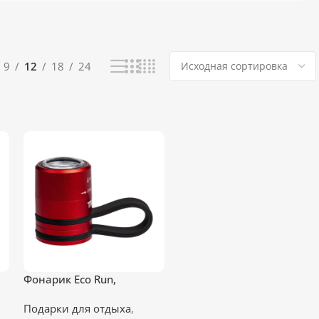
9
12
18
24
Фонарик Eco Run,
красный
Подарки для отдыха
,