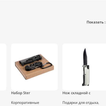
Показать
Набор Ster
Нож складной с
ым
фонариком и огнивом
Корпоративные
Подарки для отдыха
,
Ster, серый