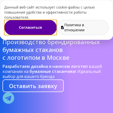
Данный веб-сайт использует cookie-файлы с целью
+7 (495) 109-07-
повышения удобства и эффективности работы
пользователя.
Политика в
Согласиться
отношении
Производство брендированных
бумажных стаканов
с логотипом в Москве
Разработаем дизайна и нанесем логотип
вашей
компании на
бумажные стаканчики
: Идеальный
выбор для вашего бренда
Оставить заявку