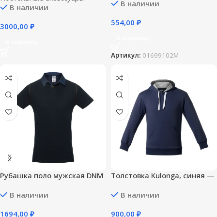
В наличии
В наличии
554,00
₽
3000,00
₽
В корзину
В корзину
Артикул:
01699102M
Рубашка поло мужская DNM
Толстовка Kulonga, синяя —
Forward темно-синяя — XL
S
В наличии
В наличии
1694,00
₽
900,00
₽