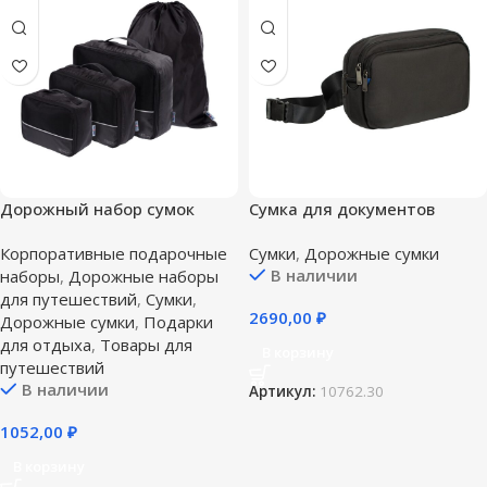
Дорожный набор сумок
Сумка для документов
noJumble 4 в 1, черный
onBoard, черная
Корпоративные подарочные
Сумки
,
Дорожные сумки
В наличии
наборы
,
Дорожные наборы
для путешествий
,
Сумки
,
2690,00
₽
Дорожные сумки
,
Подарки
для отдыха
,
Товары для
В корзину
путешествий
В наличии
Артикул:
10762.30
1052,00
₽
В корзину