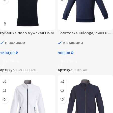
Рубашка поло мужская DNM
Толстовка Kulonga, синяя —
Forward темно-синяя — XL
S
В наличии
В наличии
1694,00
₽
900,00
₽
В корзину
В корзину
Артикул:
PMD30932XL
Артикул:
2305.401