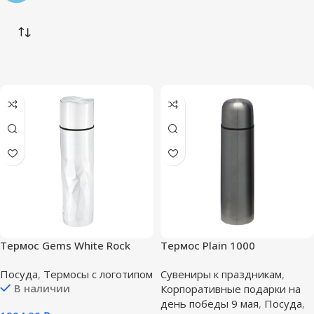
Термос Gems White Rock
Термос Plain 1000
Сrystal, белый горный
Посуда
,
Термосы с логотипом
Сувениры к праздникам
,
хрусталь
В наличии
Корпоративные подарки на
день победы 9 мая
,
Посуда
,