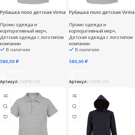
Рубашка поло детская Virma
Рубашка поло детская Virma
Kids, серый меланж — 14
Kids, серый меланж — 6 лет
Промо одежда и
Промо одежда и
лет (154-164 см)
(106-116 см)
корпоративный мерч
,
корпоративный мерч
,
Детская одежда с логотипом
Детская одежда с логотипом
компании
компании
В наличии
В наличии
580,00
₽
580,00
₽
В корзину
В корзину
Артикул:
11575.115
Артикул:
11575.111