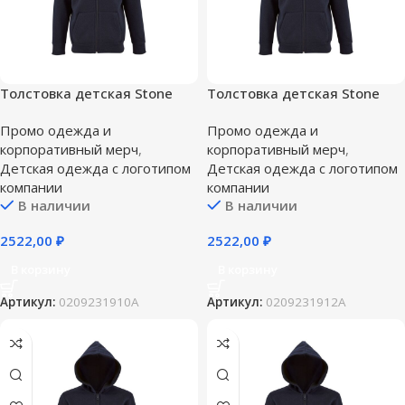
Толстовка детская Stone
Толстовка детская Stone
Kids, темно-синяя — 10 лет
Kids, темно-синяя — 12 лет
Промо одежда и
Промо одежда и
(130-140 см)
(142-152 см)
корпоративный мерч
,
корпоративный мерч
,
Детская одежда с логотипом
Детская одежда с логотипом
компании
компании
В наличии
В наличии
2522,00
₽
2522,00
₽
В корзину
В корзину
Артикул:
0209231910A
Артикул:
0209231912A