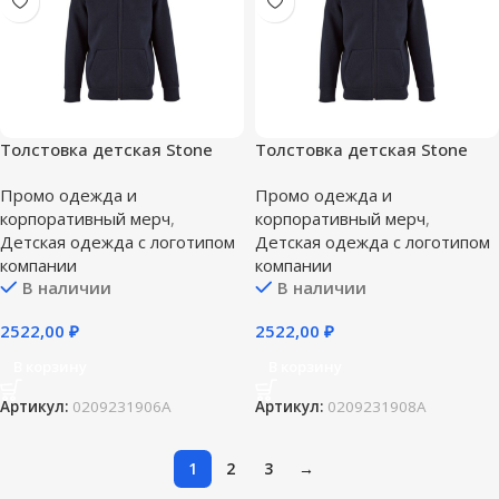
Толстовка детская Stone
Толстовка детская Stone
Kids, темно-синяя — 6 лет
Kids, темно-синяя — 8 лет
Промо одежда и
Промо одежда и
(106-116 см)
(118-128 см)
корпоративный мерч
,
корпоративный мерч
,
Детская одежда с логотипом
Детская одежда с логотипом
компании
компании
В наличии
В наличии
2522,00
₽
2522,00
₽
В корзину
В корзину
Артикул:
0209231906A
Артикул:
0209231908A
1
2
3
→