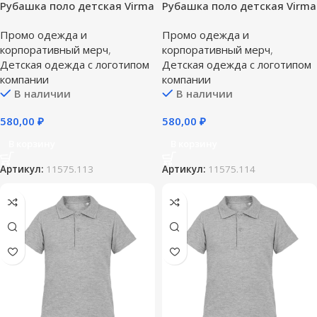
Рубашка поло детская Virma
Рубашка поло детская Virma
Kids, серый меланж — 10
Kids, серый меланж — 12
Промо одежда и
Промо одежда и
лет (130-140 см)
лет (142-152 см)
корпоративный мерч
,
корпоративный мерч
,
Детская одежда с логотипом
Детская одежда с логотипом
компании
компании
В наличии
В наличии
580,00
₽
580,00
₽
В корзину
В корзину
Артикул:
11575.113
Артикул:
11575.114