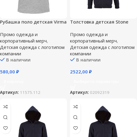
Рубашка поло детская Virma
Толстовка детская Stone
Kids, серый меланж — 8 лет
Kids, темно-синяя
Промо одежда и
Промо одежда и
(118-128 см)
корпоративный мерч
,
корпоративный мерч
,
Детская одежда с логотипом
Детская одежда с логотипом
компании
компании
В наличии
В наличии
580,00
₽
2522,00
₽
В корзину
Выберите параметры
Артикул:
11575.112
Артикул:
02092319