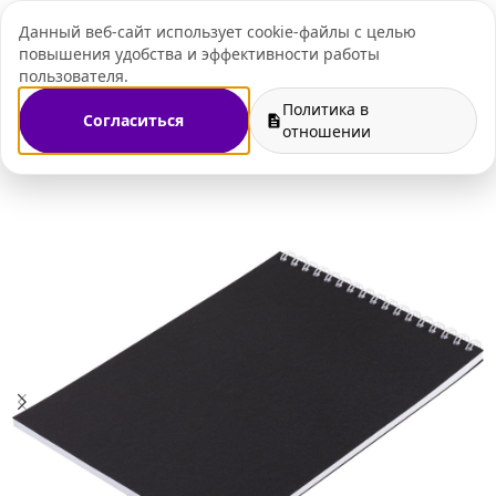
Данный веб-сайт использует cookie-файлы с целью
+7 (495) 109-07-
повышения удобства и эффективности работы
пользователя.
Политика в
Согласиться
Магазин
Ежедневники и блокноты
Блокноты с логотипом
отношении