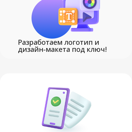
,
8х8
,
высота 10
,
диаметр 7 см
Разработаем логотип и
СОСТАВ
дизайн-макета под ключ!
пластик
,
покрытие софт-тач
Uniscend
БРЕНД
пластик
МАТЕРИАЛ
Хит
СПЕЦФИЛЬТР