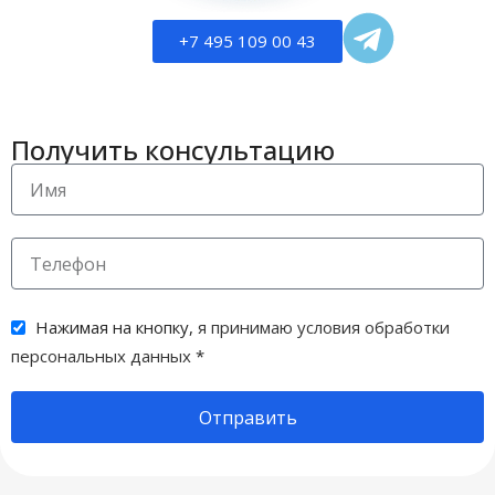
черный
ЦВЕТ
+7 495 109 00 43
ВИД НАНЕСЕНИЯ
Получить консультацию
УФ-печать
Нажимая на кнопку,
я принимаю условия обработки
персональных данных
*
Отправить