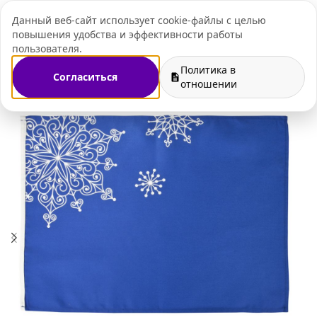
Данный веб-сайт использует cookie-файлы с целью
+7 (495) 109-07-
повышения удобства и эффективности работы
пользователя.
Политика в
Согласиться
н
Корпоративные подарки на Новый год
Новогодний стол
отношении