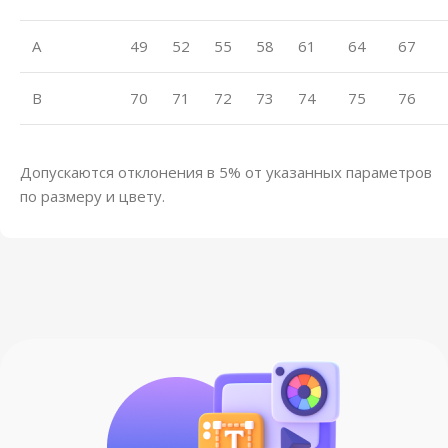
A
49
52
55
58
61
64
67
B
70
71
72
73
74
75
76
Допускаются отклонения в 5% от указанных параметров
по размеру и цвету.