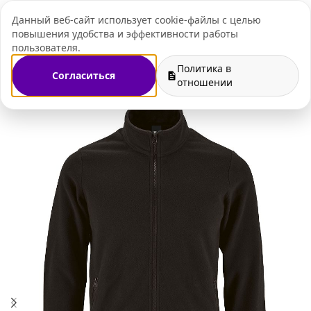
Данный веб-сайт использует cookie-файлы с целью
+7 (495) 109-07-
повышения удобства и эффективности работы
пользователя.
Политика в
Согласиться
 мерч
Флисовые куртки и кофты c нанесением логотипа
отношении