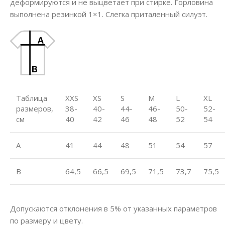
деформируются и не выцветает при стирке. Горловина
выполнена резинкой 1×1. Слегка приталенный силуэт.
Таблица
XXS
XS
S
M
L
XL
размеров,
38-
40-
44-
46-
50-
52-
см
40
42
46
48
52
54
A
41
44
48
51
54
57
B
64,5
66,5
69,5
71,5
73,7
75,5
Допускаются отклонения в 5% от указанных параметров
по размеру и цвету.