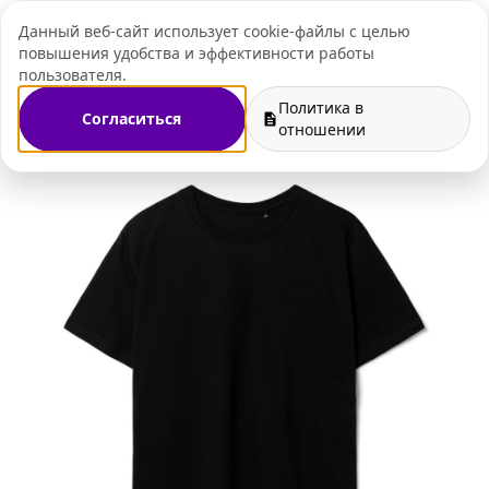
Данный веб-сайт использует cookie-файлы с целью
+7 (495) 109-07-
повышения удобства и эффективности работы
пользователя.
Политика в
Согласиться
оративный мерч
Промо футболки с нанесением логотипа
отношении