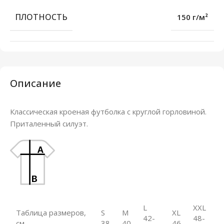
ПЛОТНОСТЬ
150 г/м²
Описание
Классическая кроеная футболка с круглой горловиной.
Приталенный силуэт.
L
XXL
Таблица размеров,
S
M
XL
42-
48-
см
38
40
46