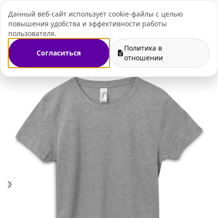
Данный веб-сайт использует cookie-файлы с целью
+7 (495) 109-07-
повышения удобства и эффективности работы
пользователя.
Политика в
Согласиться
оративный мерч
Промо футболки с нанесением логотипа
отношении