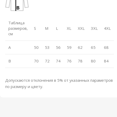
Таблица
размеров,
S
M
L
XL
XXL
3XL
4XL
см
A
50
53
56
59
62
65
68
B
70
72
74
76
78
80
84
Допускаются отклонения в 5% от указанных параметров
по размеру и цвету.