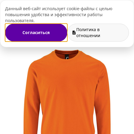
Данный веб-сайт использует cookie-файлы с целью
+7 (495) 109-07-
повышения удобства и эффективности работы
пользователя.
Политика в
Согласиться
мерч
Футболки с длинным рукавом c нанесение логотипа
отношении