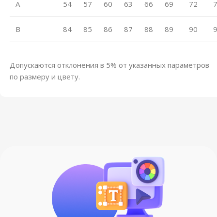
A
54
57
60
63
66
69
72
B
84
85
86
87
88
89
90
Допускаются отклонения в 5% от указанных параметров
по размеру и цвету.