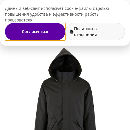
Данный веб-сайт использует cookie-файлы с целью
+7 (495) 109-07-
повышения удобства и эффективности работы
пользователя.
Политика в
Согласиться
да и корпоративный мерч
Куртки с нанесением логотипа
отношении