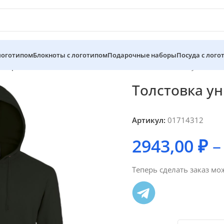
 логотипом
Блокноты с логотипом
Подарочные наборы
Посуда с лого
 мерч
Толстовки с нанесением логотипа
Толстовка унисекс 
Толстовка ун
Артикул:
01714312
2943,00
₽
Теперь сделать заказ мо