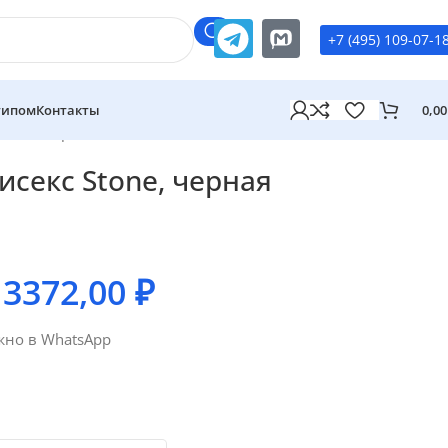
+7 (495) 109-07-1
типом
Контакты
0,0
Stone, черная
исекс Stone, черная
–
3372,00
₽
жно в WhatsApp