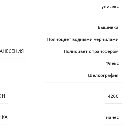
унисекс
Вышивка
,
Полноцвет водными чернилами
,
НАНЕСЕНИЯ
Полноцвет с трансфером
,
Флекс
,
Шелкография
ОН
426C
НКА
начес