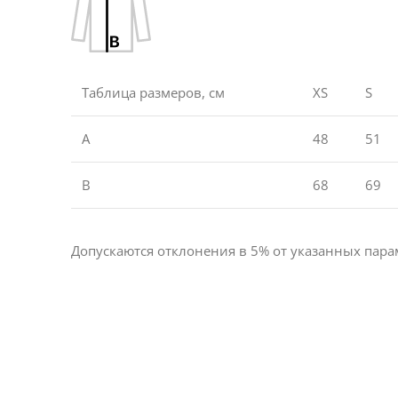
Таблица размеров, см
XS
S
A
48
51
B
68
69
Допускаются отклонения в 5% от указанных парам