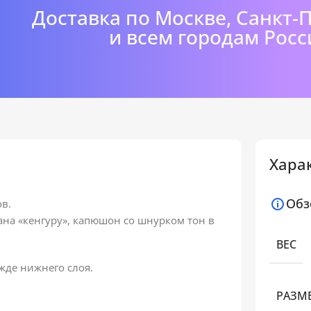
Доставка по Москве, Санкт-
и всем городам Росс
Хара
Обз
в.
ана «кенгуру», капюшон со шнурком тон в
ВЕС
ежде нижнего слоя.
РАЗМ