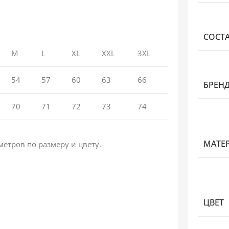
СОСТ
M
L
XL
XXL
3XL
54
57
60
63
66
БРЕН
70
71
72
73
74
МАТЕ
етров по размеру и цвету.
ЦВЕТ