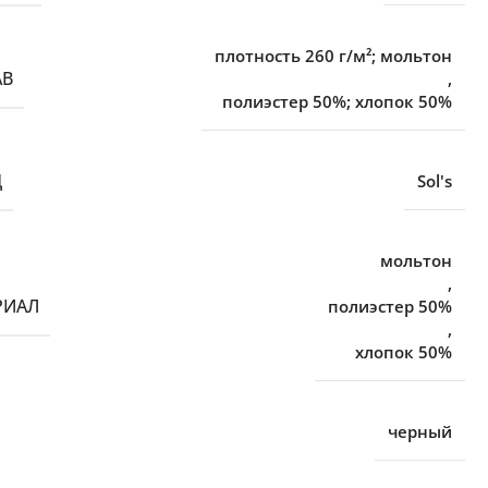
плотность 260 г/м²; мольтон
АВ
,
полиэстер 50%; хлопок 50%
Д
Sol's
мольтон
,
РИАЛ
полиэстер 50%
,
хлопок 50%
черный