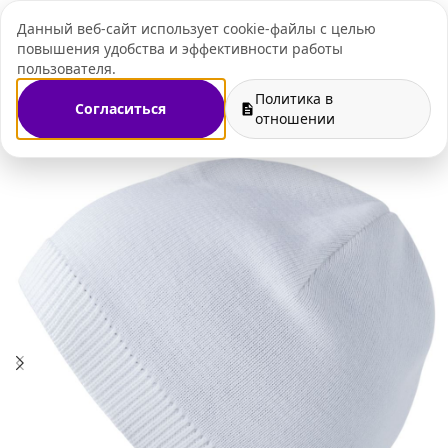
Данный веб-сайт использует cookie-файлы с целью
+7 (495) 109-07-
повышения удобства и эффективности работы
пользователя.
Политика в
Согласиться
тивный мерч
Трикотажные шапки с нанесением логотипа
отношении