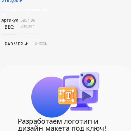
2162,00
₽
Выберите параметры
Артикул:
5851.36
240,00 г
ВЕС
S–XXXL
РАЗМЕРЫ
СОСТАВ
плотность 200 г/м²; пике
,
хлопок 100%
Sol's
БРЕНД
Разработаем логотип и
МАТЕРИАЛ
дизайн-макета под ключ!