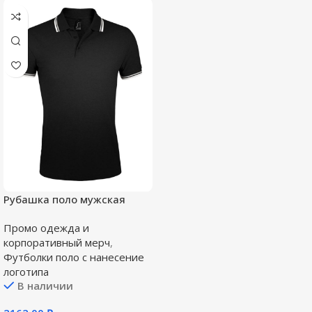
Рубашка поло мужская
Pasadena Men 200 с
Промо одежда и
контрастной отделкой,
корпоративный мерч
,
черная с белым
Футболки поло c нанесение
логотипа
В наличии