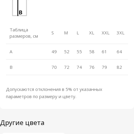
Таблица
S
M
L
XL
XXL
3XL
размеров, см
A
49
52
55
58
61
64
B
70
72
74
76
79
82
Допускаются отклонения в 5% от указанных
параметров по размеру и цвету.
Другие цвета