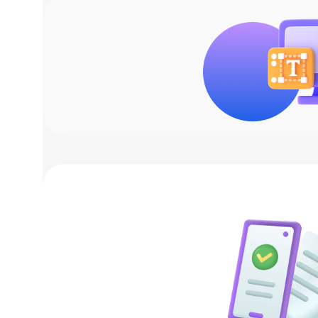
хлопок 100%
БРЕНД
Unit
МАТЕРИАЛ
пике
,
хлопок 100%
СПЕЦФИЛЬТР
Хит
ЦВЕТ
красный
ПОЛ
мужские
ВИД НАНЕСЕНИЯ