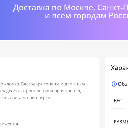
Доставка по Москве, Санкт-
и всем городам Росс
Хара
Обз
го хлопка. Благодаря тонким и длинным
гладкостью, ровностью и прочностью,
е выцветает при стирке.
ВЕС
РАЗМ
движения