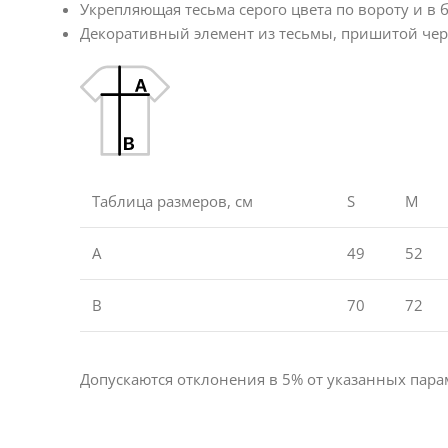
Укрепляющая тесьма серого цвета по вороту и в 
Декоративный элемент из тесьмы, пришитой чере
Таблица размеров, см
S
M
A
49
52
B
70
72
Допускаются отклонения в 5% от указанных парам