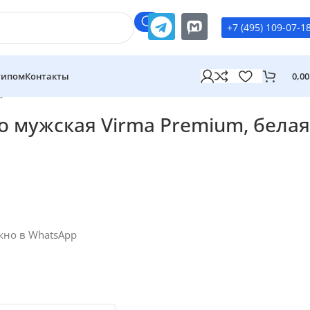
+7 (495) 109-07-1
типом
Контакты
0,0
ужская Virma Premium, белая
о мужская Virma Premium, белая
жно в WhatsApp