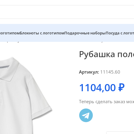
 логотипом
Блокноты с логотипом
Подарочные наборы
Посуда с лого
 мерч
Футболки поло c нанесение логотипа
Рубашка поло м
Рубашка пол
Артикул:
11145.60
1104,00
₽
Теперь сделать заказ мо