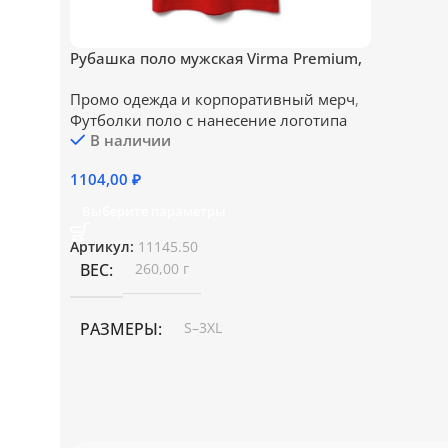
Рубашка поло мужская Virma Premium,
красная
Промо одежда и корпоративный мерч
,
Футболки поло c нанесение логотипа
В наличии
1104,00
₽
Выберите параметры
Артикул:
11145.50
ВЕС
260,00 г
РАЗМЕРЫ
S–3XL
СОСТАВ
гребенная пряжа (пенье)
,
плотность 200 г/м²; пике
,