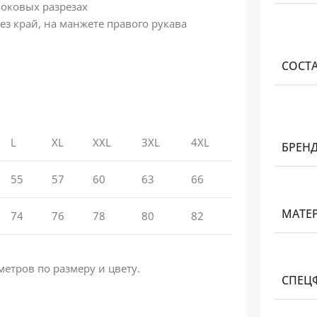
боковых разрезах
з край, на манжете правого рукава
СОСТ
L
XL
XXL
3XL
4XL
БРЕН
55
57
60
63
66
МАТЕ
74
76
78
80
82
етров по размеру и цвету.
СПЕЦ