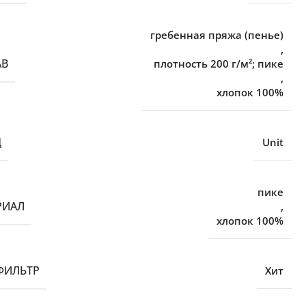
гребенная пряжа (пенье)
,
АВ
плотность 200 г/м²; пике
,
хлопок 100%
Д
Unit
пике
РИАЛ
,
хлопок 100%
ФИЛЬТР
Хит