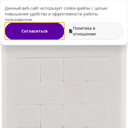
Данный веб-сайт использует cookie-файлы с целью
+7 (495) 109-07-
повышения удобства и эффективности работы
пользователя.
Политика в
Согласиться
лавная
Магазин
Подарки для отдыха
Игры и головоломки
отношении