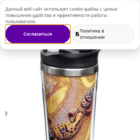
Данный веб-сайт использует cookie-файлы с целью
+7 (495) 109-07-
повышения удобства и эффективности работы
пользователя.
Политика в
Согласиться
газин
Коллекции с принтами
Печать логотипа на кружках
отношении