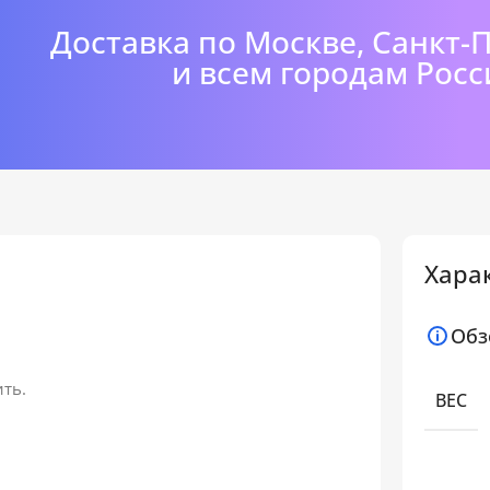
Доставка по Москве, Санкт-
и всем городам Росс
Хара
Обз
ить.
ВЕС