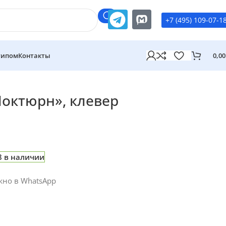
+7 (495) 109-07-1
типом
Контакты
0,0
Ноктюрн», клевер
8 в наличии
жно в WhatsApp