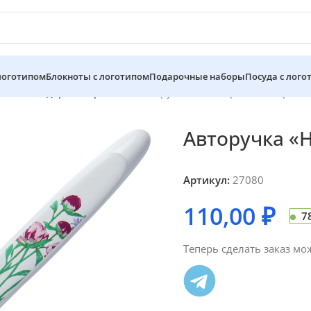
 логотипом
Блокноты с логотипом
Подарочные наборы
Посуда с лого
льные подарки с принтом
Авторучка «Ноктюрн», клевер
Авторучка «
Артикул:
27080
110,00
₽
7
Теперь сделать заказ мо