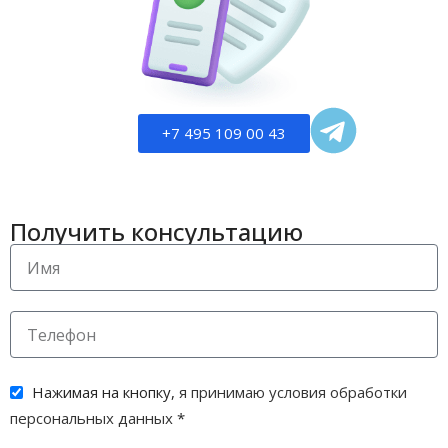
Лазерная гравировка
лаванда
ЦВЕТ
СРОК ГОДНОСТИ
ВИД НАНЕСЕНИЯ
Срок годности
Лазерная гравировка
+7 495 109 00 43
СРОК ГОДНОСТИ
Получить консультацию
Срок годности
Нажимая на кнопку,
я принимаю условия обработки
персональных данных
*