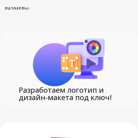
РАЗМЕРЫ
0 см; упаковка: 17
,
2х10
,
3х2
,
4х0
,
5х1
,
8 см; ручка: 14
,
Разработаем логотип и
9 см
,
дизайн-макета под ключ!
9х1
,
флешка: 5
СОСТАВ