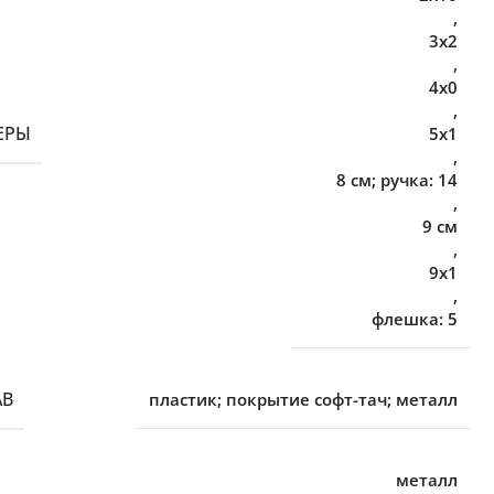
,
3х2
,
4х0
,
ЕРЫ
5х1
,
8 см; ручка: 14
,
9 см
,
9х1
,
флешка: 5
АВ
пластик; покрытие софт-тач; металл
металл