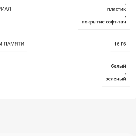
,
РИАЛ
пластик
,
покрытие софт-тач
М ПАМЯТИ
16 Гб
белый
,
зеленый