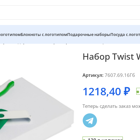
 логотипом
Блокноты с логотипом
Подарочные наборы
Посуда с лого
боры
Подарочные наборы с флешками
Набор Twist White, б
Набор Twist 
Артикул:
7607.69.16Гб
1218,40
₽
Теперь сделать заказ мо