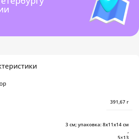
Петербургу
ии
ктеристики
ор
391,67 г
3 см; упаковка: 8x11x14 см
,
5×13