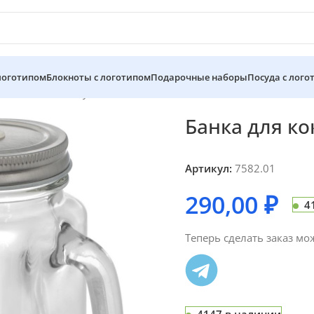
 логотипом
Блокноты с логотипом
Подарочные наборы
Посуда с лого
ей Shake It Baby, ver.2
Банка для кок
Артикул:
7582.01
290,00
₽
4
Теперь сделать заказ мо