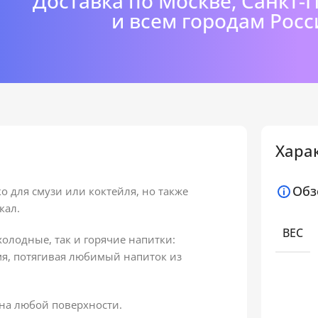
Доставка по Москве, Санкт-
и всем городам Росс
Хара
Обз
ко для смузи или коктейля, но также
кал.
ВЕС
холодные, так и горячие напитки:
мя, потягивая любимый напиток из
на любой поверхности.