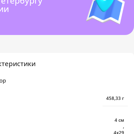
Петербургу
ии
ктеристики
ор
458,33 г
4 см
,
4х29