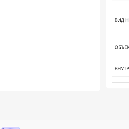
ВИД 
ОБЪЕ
ВНУТ