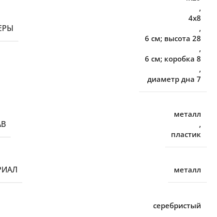
,
4х8
ЕРЫ
,
6 см; высота 28
,
6 см; коробка 8
,
диаметр дна 7
металл
АВ
,
пластик
РИАЛ
металл
серебристый