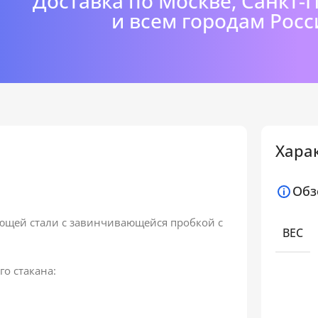
Доставка по Москве, Санкт-
и всем городам Росс
Хара
Обз
ющей стали с завинчивающейся пробкой с
ВЕС
о стакана: