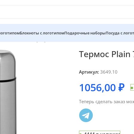
 логотипом
Блокноты с логотипом
Подарочные наборы
Посуда с лого
рмос Plain 750, серебристый
Термос Plain
Артикул:
3649.10
1056,00
₽
Теперь сделать заказ мо