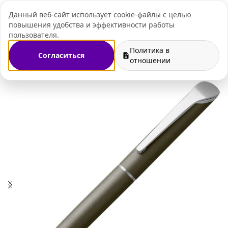
Данный веб-сайт использует cookie-файлы с целью
+7 (495) 109-07-
повышения удобства и эффективности работы
пользователя.
Политика в
Согласиться
зин
Ручки с логотипом
Металлические ручки с логотипом
отношении