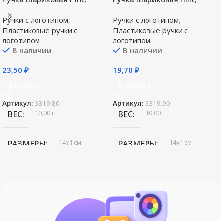
желтая
зеленая
Ручки с логотипом
,
Ручки с логотипом
,
Пластиковые ручки с
Пластиковые ручки с
логотипом
логотипом
В наличии
В наличии
23,50
₽
19,70
₽
В корзину
В корзину
Артикул:
3319.80
Артикул:
3319.90
10,00 г
10,00 г
ВЕС
ВЕС
14х1 см
14х1 см
РАЗМЕРЫ
РАЗМЕРЫ
пластик
пластик
СОСТАВ
СОСТАВ
Open
Open
БРЕНД
БРЕНД