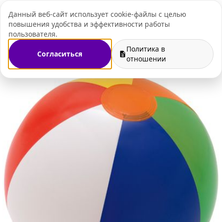
Данный веб-сайт использует cookie-файлы с целью
+7 (495) 109-07-
повышения удобства и эффективности работы
пользователя.
Политика в
Согласиться
агазин
Спортивные товары с логотипом
Мячи с логотипом
отношении