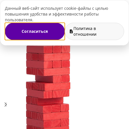
Данный веб-сайт использует cookie-файлы с целью
+7 (495) 109-07-
повышения удобства и эффективности работы
пользователя.
Политика в
Согласиться
я
Магазин
Сувениры к праздникам
Подарки на 14 февраля
отношении