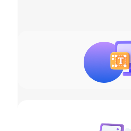
10х5 см
,
5 см
,
коробка 11х11х5
,
упаковочная бумага 25х25 см
СОСТАВ
керамика
БРЕНД
Very Marque
МАТЕРИАЛ
керамика
СПЕЦФИЛЬТР
Партнерам