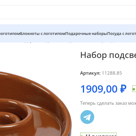
 логотипом
Блокноты с логотипом
Подарочные наборы
Посуда с лого
ативные подарки на день победы 9 мая
Набор подсвечников
Набор подсве
Артикул:
11288.85
1909,00
₽
Теперь сделать заказ мо