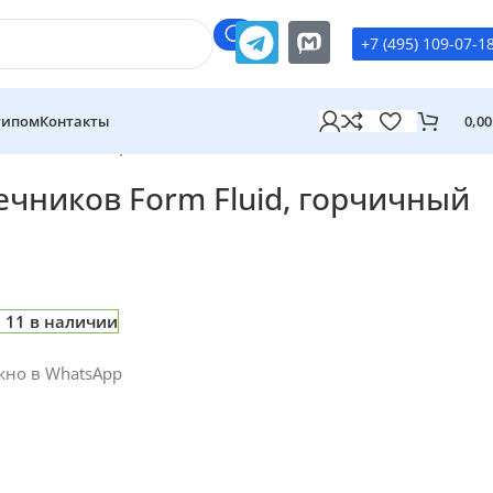
+7 (495) 109-07-1
типом
Контакты
0,0
 Form Fluid, горчичный
чников Form Fluid, горчичный
11 в наличии
жно в WhatsApp