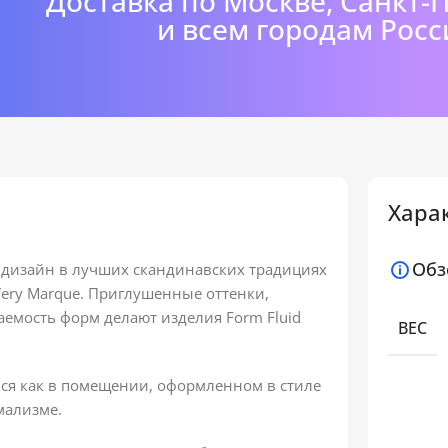
Доставка по Москве, Санкт-
и всем городам Росс
Хара
Обз
дизайн в лучших скандинавских традициях
Very Marque. Приглушенные оттенки,
аемость форм делают изделия Form Fluid
ВЕС
ся как в помещении, оформленном в стиле
мализме.