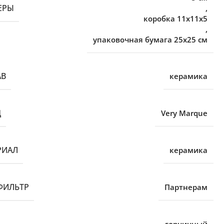
ЕРЫ
,
коробка 11х11х5
,
упаковочная бумага 25х25 см
АВ
керамика
Д
Very Marque
РИАЛ
керамика
ФИЛЬТР
Партнерам