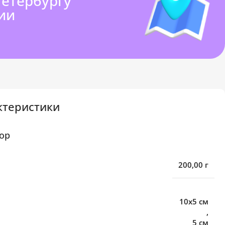
Петербургу
ии
ктеристики
ор
200,00 г
10х5 см
,
5 см