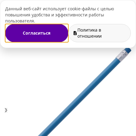
Данный веб-сайт использует cookie-файлы с целью
+7 (495) 109-07-
повышения удобства и эффективности работы
пользователя.
Политика в
Согласиться
вениры к праздникам
Подарки на День знаний 1 сентября
отношении