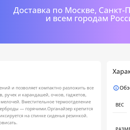
Доставка по Москве, Санкт-
и всем городам Росс
Хара
Обз
ений и позволяет компактно разложить все
, ручек и карандашей, очков, гаджетов,
е мелочей. Вместительное термоотделение
ВЕС
терброды — горячими.Органайзер крепится
иксируется на спинке сиденья резинкой.
овисать.
РАЗМ