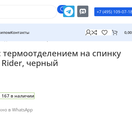
+7 (495) 109-07-1
типом
Контакты
0,0
сиденья Cool Rider, черный
с термоотделением на спинку
 Rider, черный
167 в наличии
жно в WhatsApp