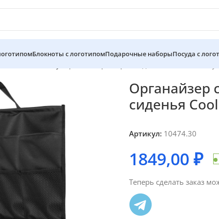
 логотипом
Блокноты с логотипом
Подарочные наборы
Посуда с лого
и автомобилисту
Органайзер с термоотделением на спинку 
Органайзер 
сиденья Cool
Артикул:
10474.30
1849,00
₽
Теперь сделать заказ мо