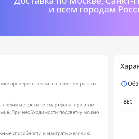
Доставка по Москве, Санкт-
и всем городам Росс
Хара
Обз
тике проверить теорию о влиянии разных
ВЕС
 любимые треки со смартфона, при этом
узыке. При необходимости подсветку можно
льные способности и наиграть мелодию