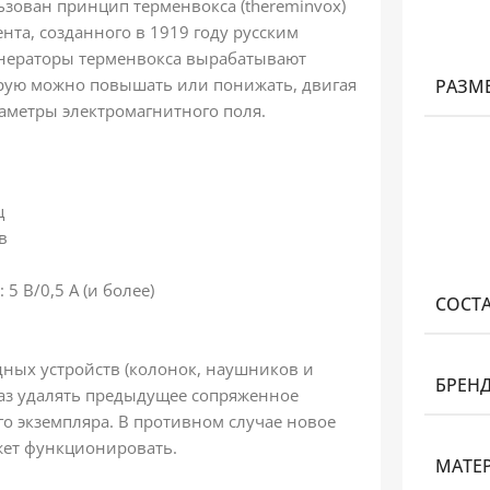
ьзован принцип терменвокса (thereminvox)
та, созданного в 1919 году русским
енераторы терменвокса вырабатывают
орую можно повышать или понижать, двигая
РАЗМ
аметры электромагнитного поля.
ц
в
5 В/0,5 А (и более)
СОСТ
ных устройств (колонок, наушников и
БРЕН
раз удалять предыдущее сопряженное
го экземпляра. В противном случае новое
ожет функционировать.
МАТЕ