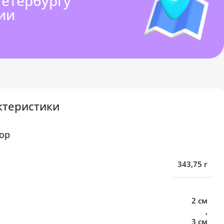
Петербургу
ии
ктеристики
ор
343,75 г
2 см
,
3 см