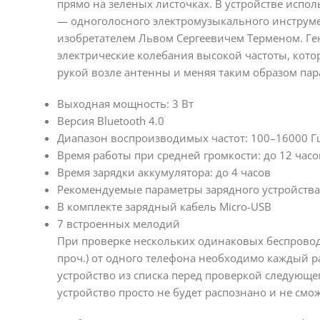
прямо на зеленых листочках. В устройстве испол
— одноголосного электромузыкального инструмен
изобретателем Львом Сергеевичем Терменом. Г
электрические колебания высокой частоты, кот
рукой возле антенны и меняя таким образом пар
Выходная мощность: 3 Вт
Версия Bluetooth 4.0
Диапазон воспроизводимых частот: 100–16000 Г
Время работы при средней громкости: до 12 часо
Время зарядки аккумулятора: до 4 часов
Рекомендуемые параметры зарядного устройства: 
В комплекте зарядный кабель Micro-USB
7 встроенных мелодий
При проверке нескольких одинаковых беспровод
проч.) от одного телефона необходимо каждый 
устройство из списка перед проверкой следующе
устройство просто не будет распознано и не см