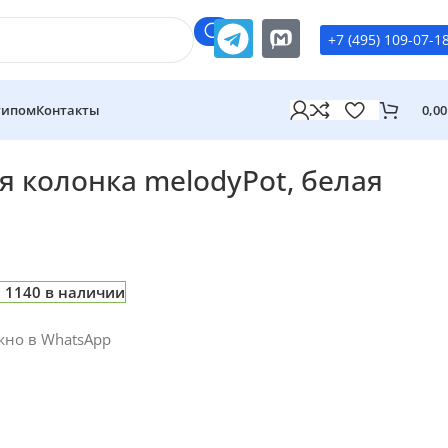
+7 (495) 109-07-1
типом
Контакты
0,0
t, белая
 колонка melodyPot, белая
1140 в наличии
жно в WhatsApp