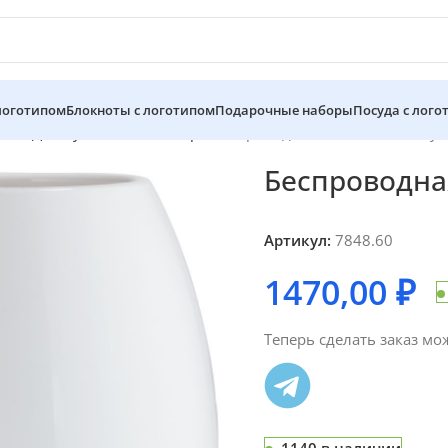
 логотипом
Блокноты с логотипом
Подарочные наборы
Посуда с лого
 на День учителя 5 октября
Беспроводная колонка melodyPo
Беспроводная
Артикул:
7848.60
1470,00
₽
Теперь сделать заказ мо