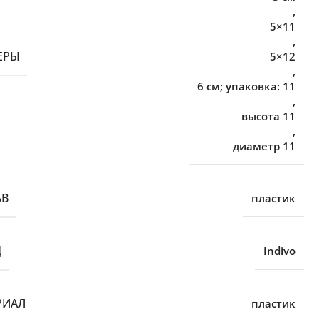
,
5×11
,
ЕРЫ
5×12
,
6 см; упаковка: 11
,
высота 11
,
диаметр 11
АВ
пластик
Д
Indivo
РИАЛ
пластик