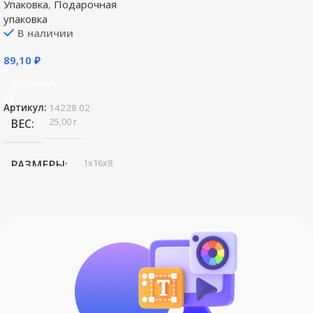
Упаковка
,
Подарочная
упаковка
В наличии
89,10
₽
В корзину
Артикул:
14228.02
25,00 г
ВЕС
1х16х8
РАЗМЕРЫ
,
23
,
5 см
картон
СОСТАВ
БРЕНД