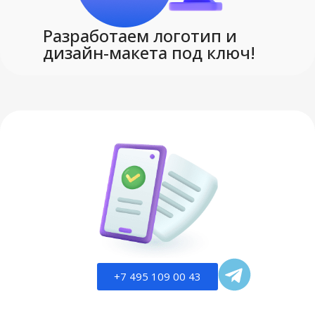
Сделано в России
Разработаем логотип и
дизайн-макета под ключ!
картон
МАТЕРИАЛ
СПЕЦФИЛЬТР
Выгодно
,
Сделано в России
+7 495 109 00 43