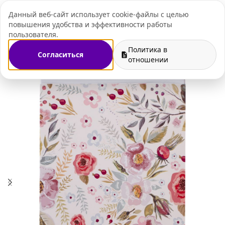
Данный веб-сайт использует cookie-файлы с целью
+7 (495) 109-07-
повышения удобства и эффективности работы
пользователя.
Политика в
Согласиться
Главная
Магазин
Упаковка
Подарочная упаковка
отношении