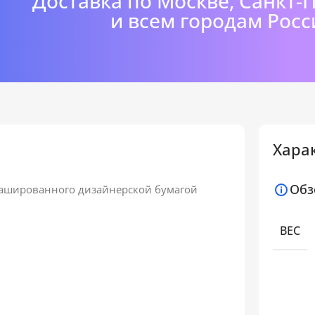
Доставка по Москве, Санкт-
и всем городам Росс
Хара
Обз
 кашированного дизайнерской бумагой
ВЕС