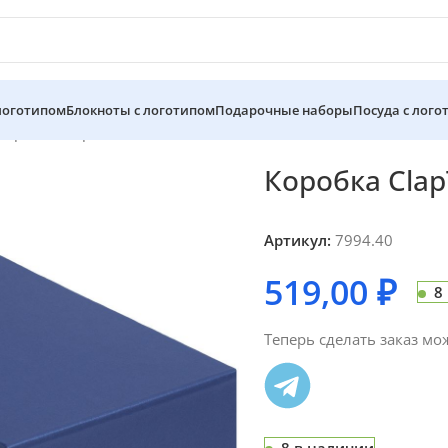
 логотипом
Блокноты с логотипом
Подарочные наборы
Посуда с лого
Коробка ClapTone, синяя
Коробка Clap
Артикул:
7994.40
519,00
₽
8
Теперь сделать заказ мо