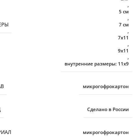
,
5 см
,
ЕРЫ
7 см
,
7х11
,
9х11
,
внутренние размеры: 11х9
АВ
микрогофрокартон
Д
Сделано в России
РИАЛ
микрогофрокартон