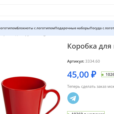
 логотипом
Блокноты с логотипом
Подарочные наборы
Посуда с лого
Коробка для кружки Large, белая
Коробка для 
Артикул:
3334.60
45,00
₽
102
Теперь сделать заказ мо