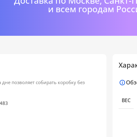
Доставка по Москве, Санкт-
и всем городам Росс
Хара
Обз
 дне позволяет собирать коробку без
ВЕС
6483