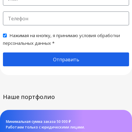
ВИД НАНЕСЕНИЯ
Металстикер
,
Полноцвет с трансфером
Нажимая на кнопку,
я принимаю условия обработки
,
Шелкография
персональных данных
*
,
Шильда
Отправить
Наше портфолио
Минимальная сумма заказа 50 000 ₽
Работаем только с юридическими лицами.