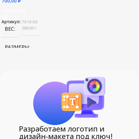
700,00
₽
В корзину
Артикул:
7610.60
380,00 г
ВЕС
РАЗМЕРЫ
27х18
,
5 см
,
7х17
,
8х8
,
8х8 см
,
внутренний размер: 25
Разработаем логотип и
СОСТАВ
дизайн-макета под ключ!