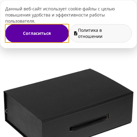
Данный веб-сайт использует cookie-файлы с целью
+7 (495) 109-07-
повышения удобства и эффективности работы
пользователя.
Политика в
Согласиться
Главная
Магазин
Упаковка
Подарочные коробки
отношении