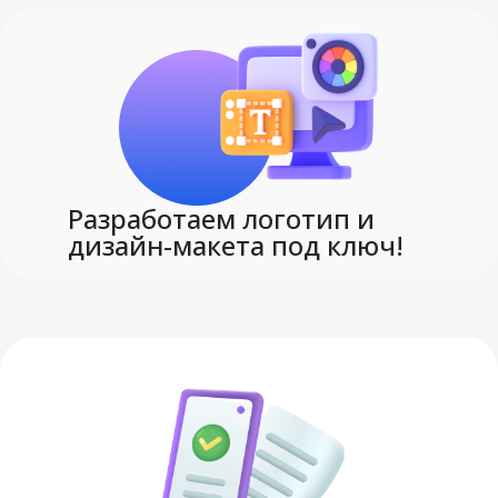
картон
СОСТАВ
БРЕНД
Сделано в России
картон
МАТЕРИАЛ
Разработаем логотип и
дизайн-макета под ключ!
СПЕЦФИЛЬТР
Сделано в России
белый
ЦВЕТ
ВИД НАНЕСЕНИЯ