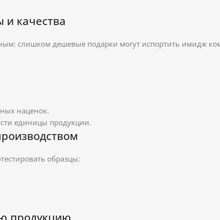
 и качества
ным: слишком дешевые подарки могут испортить имидж ко
чных наценок.
ости единицы продукции.
производством
отестировать образцы:
ую продукцию