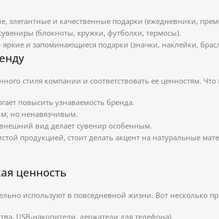
е, элегантные и качественные подарки (ежедневники, пре
ениры (блокноты, кружки, футболки, термосы).
яркие и запоминающиеся подарки (значки, наклейки, брасл
ренду
го стиля компании и соответствовать ее ценностям. Что 
гает повысить узнаваемость бренда.
м, но ненавязчивым.
нешний вид делает сувенир особенным.
стой продукцией, стоит делать акцент на натуральные мате
кая ценность
ельно используют в повседневной жизни. Вот несколько пр
тва, USB-накопители, держатели для телефона).