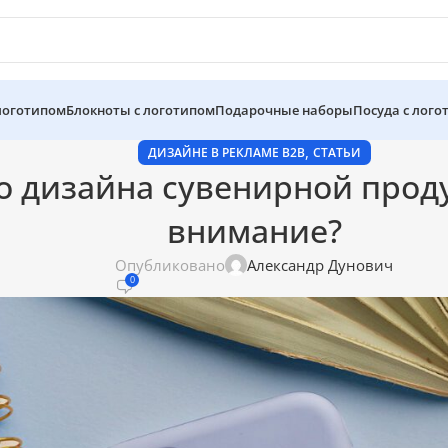
 логотипом
Блокноты с логотипом
Подарочные наборы
Посуда с лого
,
ДИЗАЙНЕ В РЕКЛАМЕ B2B
СТАТЬИ
 дизайна сувенирной проду
внимание?
Опубликовано
Александр Дунович
0