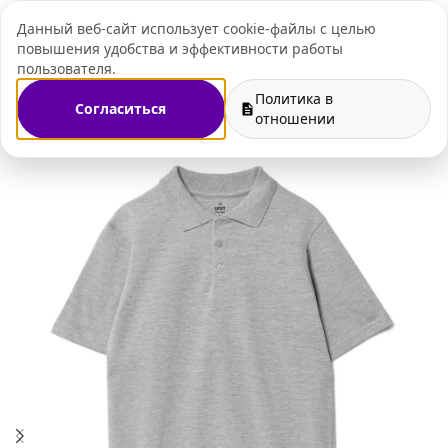
Данный веб-сайт использует cookie-файлы с целью
+7 (495) 109-07-
повышения удобства и эффективности работы
пользователя.
Политика в
Согласиться
орпоративный мерч
Футболки поло c нанесение логотипа
отношении