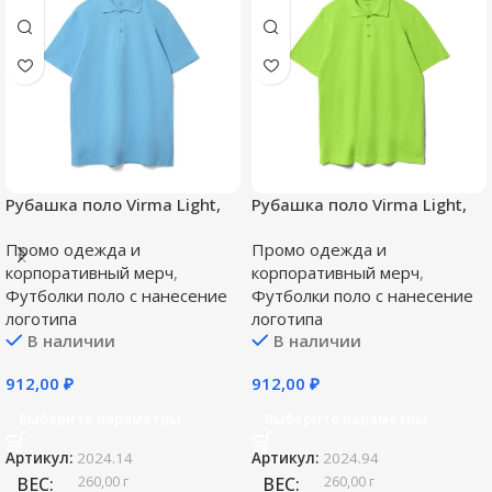
Рубашка поло Virma Light,
Рубашка поло Virma Light,
голубая
зеленое яблоко
Промо одежда и
Промо одежда и
корпоративный мерч
,
корпоративный мерч
,
Футболки поло c нанесение
Футболки поло c нанесение
логотипа
логотипа
В наличии
В наличии
912,00
₽
912,00
₽
Выберите параметры
Выберите параметры
Артикул:
2024.14
Артикул:
2024.94
260,00 г
260,00 г
ВЕС
ВЕС