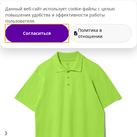
Данный веб-сайт использует cookie-файлы с целью
+7 (495) 109-07-
повышения удобства и эффективности работы
пользователя.
Политика в
Согласиться
орпоративный мерч
Футболки поло c нанесение логотипа
отношении