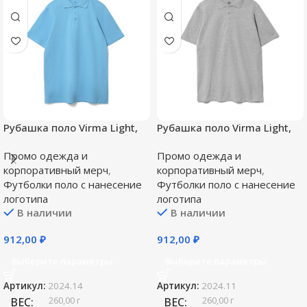
Рубашка поло Virma Light,
Рубашка поло Virma Light,
голубая
серый меланж
Промо одежда и
Промо одежда и
корпоративный мерч
,
корпоративный мерч
,
Футболки поло c нанесение
Футболки поло c нанесение
логотипа
логотипа
В наличии
В наличии
912,00
₽
912,00
₽
Выберите параметры
Выберите параметры
Артикул:
2024.14
Артикул:
2024.11
260,00 г
260,00 г
ВЕС
ВЕС