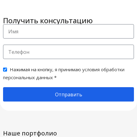
0 мм
Получить консультацию
,
1
СМЕННЫЙ СТЕРЖЕНЬ
сменный
Нажимая на кнопку,
я принимаю условия обработки
Синий
ЦВЕТ ЧЕРНИЛ
персональных данных
*
Отправить
Наше портфолио