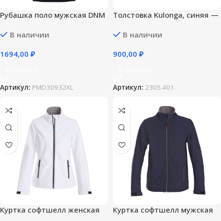
Рубашка поло мужская DNM
Толстовка Kulonga, синяя —
Forward темно-синяя — XL
S
В наличии
В наличии
1694,00
₽
900,00
₽
В корзину
В корзину
Артикул:
PMD30932XL
Артикул:
2305.401
Куртка софтшелл женская
Куртка софтшелл мужская
Trial Lady, белая — M
Trial, темно-синяя — 3XL