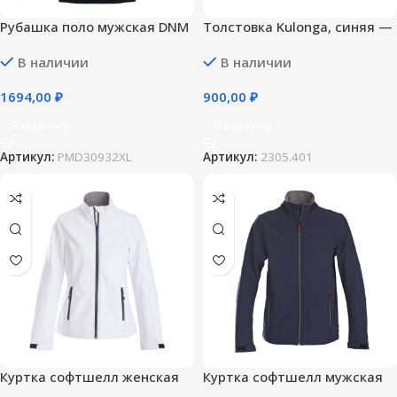
Рубашка поло мужская DNM
Толстовка Kulonga, синяя —
Forward темно-синяя — XL
S
В наличии
В наличии
1694,00
₽
900,00
₽
В корзину
В корзину
Артикул:
PMD30932XL
Артикул:
2305.401
Куртка софтшелл женская
Куртка софтшелл мужская
Trial Lady, белая — M
Trial, темно-синяя — 3XL