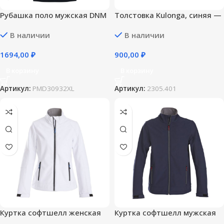
Рубашка поло мужская DNM
Толстовка Kulonga, синяя —
Forward темно-синяя — XL
S
В наличии
В наличии
1694,00
₽
900,00
₽
В корзину
В корзину
Артикул:
PMD30932XL
Артикул:
2305.401
Куртка софтшелл женская
Куртка софтшелл мужская
Trial Lady, белая — M
Trial, темно-синяя — 3XL